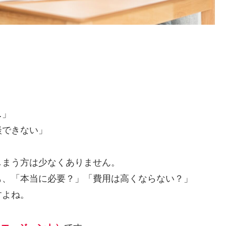
）
…」
談できない」
しまう方は少なくありません。
も、「本当に必要？」「費用は高くならない？」
すよね。