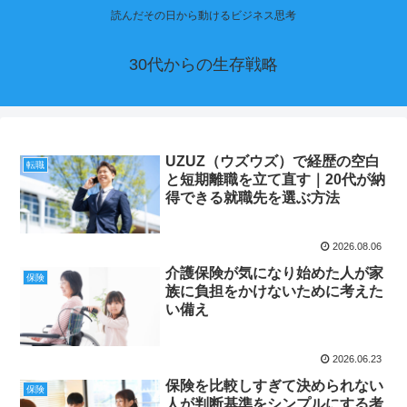
読んだその日から動けるビジネス思考
30代からの生存戦略
UZUZ（ウズウズ）で経歴の空白
転職
と短期離職を立て直す｜20代が納
得できる就職先を選ぶ方法
2026.08.06
介護保険が気になり始めた人が家
保険
族に負担をかけないために考えた
い備え
2026.06.23
保険を比較しすぎて決められない
保険
人が判断基準をシンプルにする考